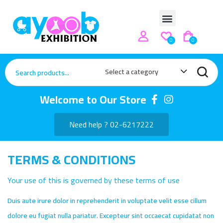
0
0
Select a category
Welcome to Our Store
Need help ? 02-6217222
TERMS & CONDITIONS
Your use of this is governed by these terms of use
Duis aute irure dolor in reprehenderit in voluptate velit esse cillum
dolore eu fugiat nulla pariatur. Excepteur sint occaecat cupidatat non